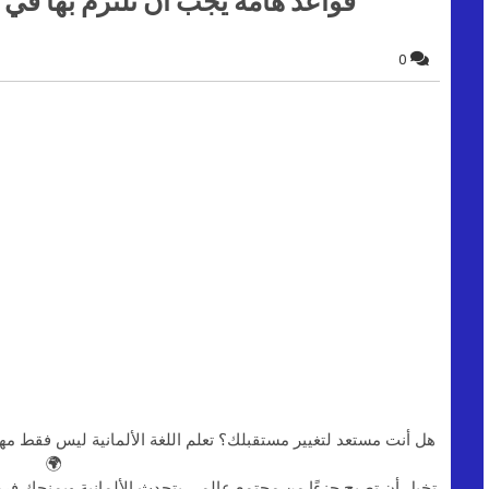
قواعد هامة يجب أن تلتزم بها في ألمانيا scipline
0
هل أنت مستعد لتغيير مستقبلك؟ تعلم اللغة الألمانية ليس فقط مها
🌍
تخيل أن تصبح جزءًا من مجتمع عالمي يتحدث الألمانية ويمنحك فرصة