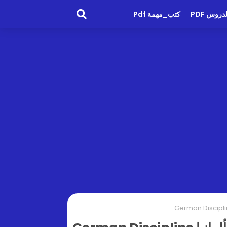
روس PDF
كتب_مهمة Pdf