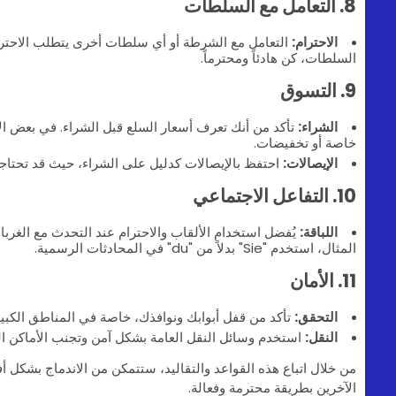
8. التعامل مع السلطات
الاحترام:
التعامل مع الشرطة أو أي سلطات أخرى يتطلب الاحترام 
السلطات، كن هادئاً ومحترماً.
9. التسوق
الشراء:
تأكد من أنك تعرف أسعار السلع قبل الشراء. في بعض 
خاصة أو تخفيضات.
الإيصالات:
احتفظ بالإيصالات كدليل على الشراء، حيث قد تحتاجها
10. التفاعل الاجتماعي
اللباقة:
يُفضل استخدام الألقاب والاحترام عند التحدث مع الغرب
المثال، استخدم "Sie" بدلاً من "du" في المحادثات الرسمية.
11. الأمان
التحقق:
تأكد من قفل أبوابك ونوافذك، خاصة في المناطق الكبير
النقل:
استخدم وسائل النقل العامة بشكل آمن وتجنب الأماكن الم
من خلال اتباع هذه القواعد والتقاليد، ستتمكن من الاندماج بشكل أ
الآخرين بطريقة محترمة وفعالة.