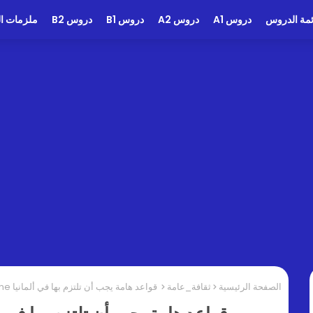
ئمة الدروس
دروس A1
دروس A2
دروس B1
دروس B2
ملزمات الد
الصفحة الرئيسية
ثقافة_عامة
قواعد هامة يجب أن تلتزم بها في ألمانيا German Discipline