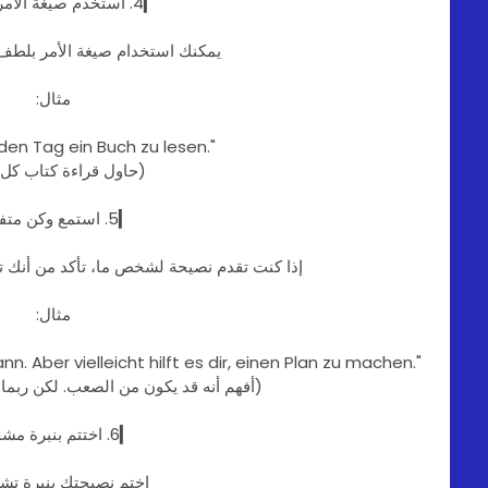
▎4. استخدم صيغة الأمر بلطف
يمكنك استخدام صيغة الأمر بلطف 
مثال:
eden Tag ein Buch zu lesen."
(حاول قراءة كتاب كل 
▎5. استمع وكن متفهمًا
إذا كنت تقدم نصيحة لشخص ما، تأكد من أنك تس
مثال:
nn. Aber vielleicht hilft es dir, einen Plan zu machen."
(أفهم أنه قد يكون من الصعب. لكن رب
▎6. اختتم بنبرة مشجعة
اختم نصيحتك بنبرة تشج