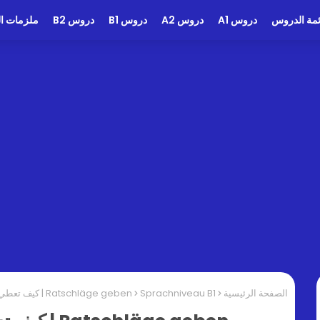
ئمة الدروس
دروس A1
دروس A2
دروس B1
دروس B2
ملزمات الد
الصفحة الرئيسية
Sprachniveau B1
Ratschläge geben | كيف تعطي نصائح مهمة وبشكل سهل بالالمانية