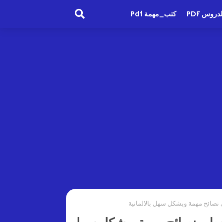
روس PDF
كتب_مهمة Pdf