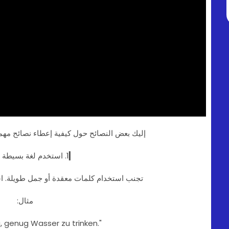
إليك بعض النصائح حول كيفية إعطاء نصائح مهمة
▎1. استخدم لغة بسيطة وواضحة
تجنب استخدام كلمات معقدة أو جمل طويلة. 
مثال:
ig, genug Wasser zu trinken."