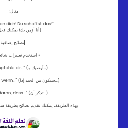
مثال:
 an dich! Du schaffst das!"
(أنا أؤمن بك! يمكنك فع
▎نصائح إضافية
• استخدم تعبيرات شائع
• "Ich empfehle dir..." (أوصيك بـ...)
• "Es wäre gut, wenn..." (سيكون من الجيد إذا...)
• "Denk daran, dass..." (تذكر أن...)
بهذه الطريقة، يمكنك تقديم نصائح بطريقة سهلة