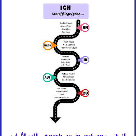
الفرق بين nach، zu، in، auf، an في اللغة الألمانية