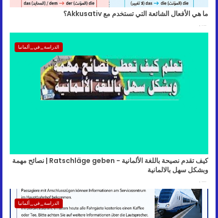
ما هي الأفعال الشائعة التي تستخدم مع Akkusativ؟
July 17, 2026
الدراسة_في_ألمانيا
كيف تقدم نصيحة باللغة الألمانية - Ratschläge geben | نصائح مهمة
وبشكل سهل بالالمانية
June 09, 2026
الدراسة_في_ألمانيا