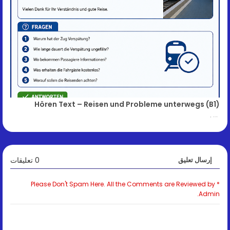
Hören Text – Reisen und Probleme unterwegs (B1)
May 14, 2026
0 تعليقات
إرسال تعليق
* Please Don't Spam Here. All the Comments are Reviewed by
Admin.