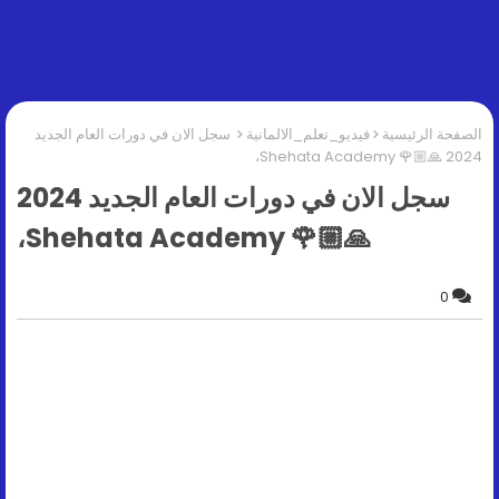
الصفحة الرئيسية
فيديو_تعلم_الالمانية
سجل الان في دورات العام الجديد
2024 🙏🏼🌹 Shehata Academy،
سجل الان في دورات العام الجديد 2024
🙏🏼🌹 Shehata Academy،
0