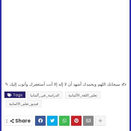
✍ سبحانك اللهم وبحمدك أشهد أن لا إله إلا أنت أستغفرك وأتوب إليك ✎
Tags
تعلم_اللغة_الألمانية
الدراسة_في_ألمانيا
فيديو_تعلم_الالمانية