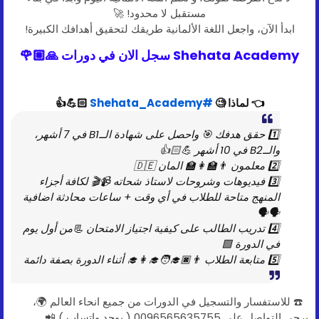
مستقبل لا محدود! 🚀
ابدأ الآن، واجعل اللغة الألمانية طريقك لتحقيق أهدافك الكبيرة!
Shehata Academy سجل الان في دورات 🙏🏼🌹
👈 لماذا 🧐
#Shehata_Academy
💪🏻👍
1️⃣ حقق هدفك 🎯 واحصل على شهادة الــB1 في 7 أشهر،
والــB2 في 10 أشهر 💪🏻👍
2️⃣ معلمون 👨‍🏫👩‍🏫 المان 🇩🇪
3️⃣ فيديوهات وشروحات لاستاذ شحاته 📹🎬 لكافة أجزاء
المنهج متاحة للطلاب في أي وقت + ساعات محادثة اضافية
🗣🗣
4️⃣ تدريب الطالب على كيفية اجتياز الامتحان 📃من أول يوم
في الدورة 🟩
5️⃣ متابعة الطلاب 👨🏿‍🎓🧑‍🎓👩‍🎓 أثناء الدورة بصفة دائمة
☎️ للاستفسار والتسجيل في الدورات من جميع انحاء العالم 🌍،
يرجى التواصل على 0096565635755 ( يوجد واتساب ) 📲