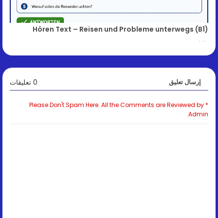
Hören Text – Reisen und Probleme unterwegs (B1)
May 14, 2026
0 تعليقات
إرسال تعليق
* Please Don't Spam Here. All the Comments are Reviewed by
Admin.