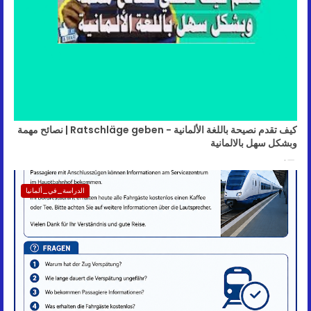
كيف تقدم نصيحة باللغة الألمانية - Ratschläge geben | نصائح مهمة
وبشكل سهل بالالمانية
June 09, 2026
الدراسة_في_ألمانيا