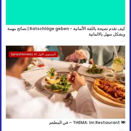
كيف تقدم نصيحة باللغة الألمانية - Ratschläge geben | نصائح مهمة
وبشكل سهل بالالمانية
June 09, 2026
المستوى الأول SprachNiveau A1
🍽️ THEMA: Im Restaurant – في المطعم
January 30, 2026