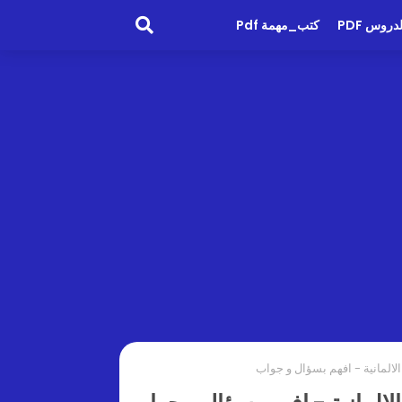
روس PDF
كتب_مهمة Pdf