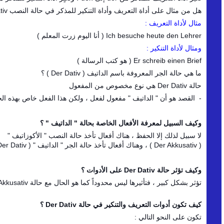
هل من مثال على أداة التعريف وأداة التنكير للمذكر في حالة النصب Der Akkusativ ؟
مثال لأداة التعريف :
Ich besuche heute den Lehrer ( أنا اليوم زرت المعلم )
ومثال لأداة التنكير :
Er schreib einen Brief ( هو كتب الرسالة )
ما هي حالة الجر المعروفة باسم الداتيف ( Der Dativ ) ؟
حالة Der Dativ هي نوع مخصوص من المفعول
- القصد هو أن " الداتيف " مفعول لفعل ، ولكن هذا الفعل خاص بهذه الح
وكيف السبيل لمعرفة الأفعال الخاصة بحالة " الداتيف " ؟
لا سبيل لذلك إلا الحفظ ، هناك أفعال تأخذ حالة النصب " الأكوزاتيف "
( Der Akkusativ ) ، وهناك أفعال تأخذ حالة الجر " الداتيف " ( Der Dativ )
وكيف تؤثر حالة Der Dativ على الأدوات ؟
تؤثر بشكل كبير ، فتأثيرها ليس محدوداً كما هو الحال مع حالة Der Akkusativ ،
كيف تكون أدوات التعريف والتنكير في حالة Der Dativ ؟
تكون على النحو التالي :