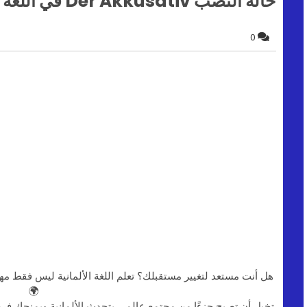
حالة النصب Der Akkusativ في اللغة الالمانية - افهم بسؤال و جواب
0
هل أنت مستعد لتغيير مستقبلك؟ تعلم اللغة الألمانية ليس فقط مها
🌍
تخيل أن تصبح جزءًا من مجتمع عالمي يتحدث الألمانية ويمنحك فرصة