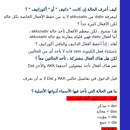
كيف أعرف الحالة إن كانت " داتيف " أو " أكوزاتيف " ؟
لمعرفة dativ من akkusativ لا بد من حفظ الأفعال الخاصة بكل حالة
لكن الأفعال كثيرة جداً ؟
هذا صحيح ، لكن معظم الأفعال تأخذ حالة akkusativ ،
أما أفعال dativ فهي قليلة مقارنة مع حالة akkusativ
أهاه ، إذاً أحفظ أفعال الداتيف والباقي أكوزاتيف ؟
باستثناء فعل الكينونة sein فانه لا يأخذ أي من الحالتين
لكن هل هناك أفعال مشتركة ، تأخذ الحالتين معاً ؟
نعم هناك أفعال تأخذ مفعولين أحدهما AKK والآخر Dat
قبل الدخول في تفاصيل حالتي AKK و Dat لا بد أن نعرف
ما هي الحالة التي تأخذ فيها الأسماء أدواتها الأصلية ؟
أقصد متى يكون أداة التعريف :
der = مذكر
das = محايد
die = مؤنث
die = جمع
و النكرة :