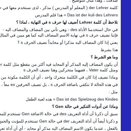
صدقت ، وهذا مثال للتوضيح :
كلمة der Lehrer ( المعلم أو المدرس ) مذكر ، لذى نستخدم معها في حال الاضافة الأداة des مثل :
Das ist der kuli des Lehrers = هذا قلم المدرس
نلاحظ أن كلمة Lehrer أضيف لها حرف s في النهاية ، لماذا ؟
في حال استخدمنا الأداة des - وهي تأتي بين المضاف والمضاف اليه -
فإننا نضيف حرف s في نهاية الاسم المضاف اليه كما هو مبين في المثال أعلاه
يعني إذا كان المضاف اليه مذكرا أو محايداً نضيف الحرف s ؟
هذا بشرط
وما هو الشرط ؟
أن يكون المضاف إليه المذكر أو المحايد فيه أكثر من مقطع مثل كلمة Lehrer ،
ومثل كلمة Vater ، ففيهما متحركين وهنا نضيف الحرف s
وماذا نضيف إذا كان في الكلمة متحرك واحد ، أي أن الكلمة مكونة من مقطع واحد 
في هذه الحالة لا نتكفي باضافة الحرف s ، بل نضيف الحرفين es معاً ، فيتحول الاسم في حالة Gen إلى Kindes
مثل :
Das ist das Spielzeug des Kindes = هذه لعبة الطفل
وماذا عن أدوات التنكير في حالة Gen ؟
سبق أن ذكرنا أن أداة التعريف des في حالة الاضافة Gen تستخدم للمذكر والمحايد ،
و ذكرنا أيضاً أن أداة التعريف der في حالة Gen تستخدم للمؤنث والجمع ؟
بالفعل ، عندما يكون الاسم المضاف اليه مذكر أو محايد - أي أن أداة تعريفه der أو s