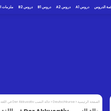
ئمة الدروس
دروس A1
دروس A2
دروس B1
دروس B2
ملزمات الد
الصفحة الرئيسية
Deutschkurse
حالة النصب Der Akkusativ في اللغة الالمانية - افهم بسؤال و جواب