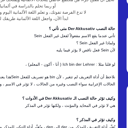
أو ربما تحلم بالدراسة في ألمانيا 
لا تدع الفرصة تفوتك، و تعلم اللغة الألمانية اليوم 
ابدأ الآن، واجعل اللغة الألمانية طريقك 
حالة النصب Der Akkusativ متى تأتي ؟
تأتي عندما يقع الاسم مفعولاً لفعل غير الفعل Sein
ولماذا غير الفعل Sein ؟
لأن Sein فعل ناقص لا يؤثر فيما يليه
لو قلنا مثلا : Ich bin der Lehrer ( أنا - أكون - المعلم) ،
نلاحظ أن أداة التعريف لم تتغير ، لأن bin هو تصريف للفعل Seinهذا يعني أن حالة النصب لا تغيير سوى الأداة ؟
الحالات الإعرابية سواء النصب وغيره من الحالات ، لا تؤثر في الاسم ، وإ
وكيف تؤثر حالة النصب الـ Der Akkusativ في الأدوات ؟
هي لا تؤثر في المحايد والمؤنث ، ولكنها تؤثر في المذكر
وكيف تؤثر في المذكر ؟
تُغيِّر أداة التعريف للمذكر من der إلى den ، وتُغيِِّر أداة التنكير للمذكر من ein إلى einen