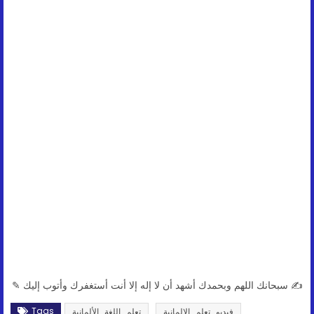
✍ سبحانك اللهم وبحمدك أشهد أن لا إله إلا أنت أستغفرك وأتوب إليك ✎
Tags
فيديو_تعلم_الالمانية
تعلم_اللغة_الألمانية