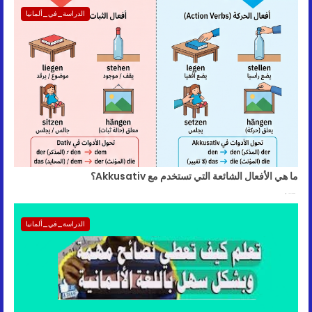
الدراسة_في_ألمانيا
ما هي الأفعال الشائعة التي تستخدم مع Akkusativ؟
July 17, 2026
الدراسة_في_ألمانيا