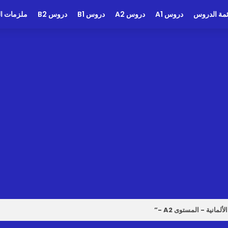
ئمة الدروس
دروس A1
دروس A2
دروس B1
دروس B2
ملزمات الد
لألمانية - المستوى A2 -