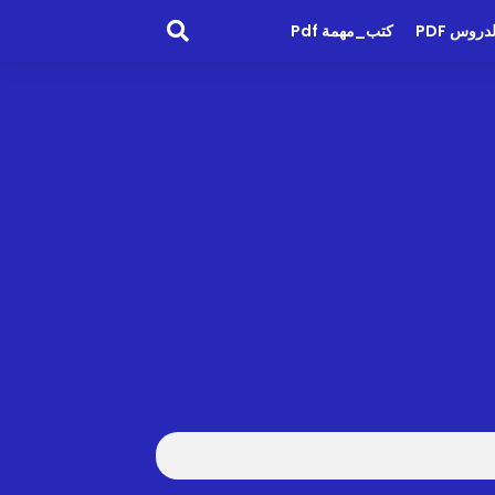
روس PDF
كتب_مهمة Pdf