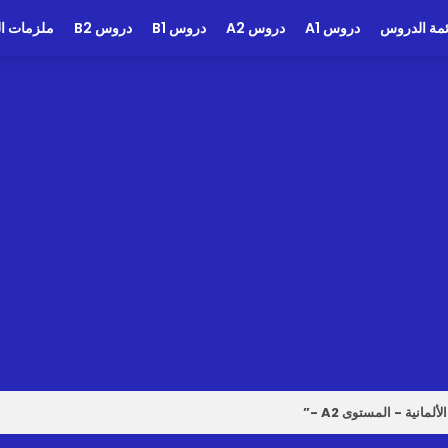
ئمة الدروس
دروس A1
دروس A2
دروس B1
دروس B2
ملزمات الد
لألمانية - المستوى A2 -